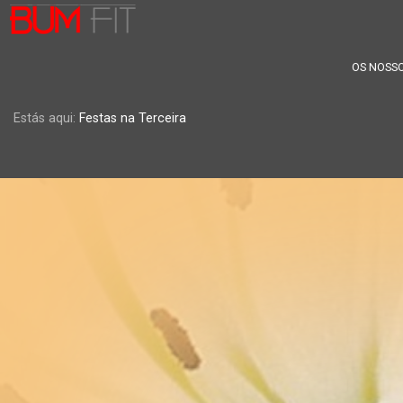
OS NOSSO
Estás aqui:
Festas na Terceira